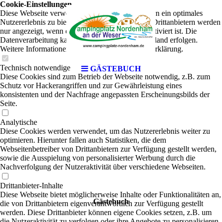
Cookie-Einstellungen
Diese Webseite verwendet Cookies, um Besuchern ein optimales
Nutzererlebnis zu bieten. Bestimmte Inhalte von Drittanbietern werden
nur angezeigt, wenn die entsprechende Option aktiviert ist. Die
Datenverarbeitung kann dann auch in einem Drittland erfolgen.
Weitere Informationen hierzu in der Datenschutzerklärung.
Technisch notwendige
GÄSTEBUCH
Diese Cookies sind zum Betrieb der Webseite notwendig, z.B. zum
Schutz vor Hackerangriffen und zur Gewährleistung eines
konsistenten und der Nachfrage angepassten Erscheinungsbilds der
Seite.
Analytische
Diese Cookies werden verwendet, um das Nutzererlebnis weiter zu
optimieren. Hierunter fallen auch Statistiken, die dem
Webseitenbetreiber von Drittanbietern zur Verfügung gestellt werden,
sowie die Ausspielung von personalisierter Werbung durch die
Nachverfolgung der Nutzeraktivität über verschiedene Webseiten.
Drittanbieter-Inhalte
Diese Webseite bietet möglicherweise Inhalte oder Funktionalitäten an,
Gästebuch
die von Drittanbietern eigenverantwortlich zur Verfügung gestellt
werden. Diese Drittanbieter können eigene Cookies setzen, z.B. um
die Nutzeraktivität zu verfolgen oder ihre Angebote zu personalisieren