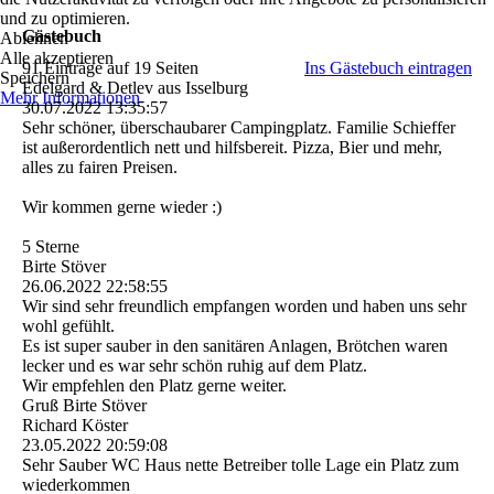
und zu optimieren.
Gästebuch
Ablehnen
Alle akzeptieren
91 Einträge auf 19 Seiten
Ins Gästebuch eintragen
Speichern
Edelgard & Detlev aus Isselburg
Mehr Informationen
30.07.2022
13:35:57
Sehr schöner, überschaubarer Campingplatz. Familie Schieffer
ist außerordentlich nett und hilfsbereit. Pizza, Bier und mehr,
alles zu fairen Preisen.
Wir kommen gerne wieder :)
5 Sterne
Birte Stöver
26.06.2022
22:58:55
Wir sind sehr freundlich empfangen worden und haben uns sehr
wohl gefühlt.
Es ist super sauber in den sanitären Anlagen, Brötchen waren
lecker und es war sehr schön ruhig auf dem Platz.
Wir empfehlen den Platz gerne weiter.
Gruß Birte Stöver
Richard Köster
23.05.2022
20:59:08
Sehr Sauber WC Haus nette Betreiber tolle Lage ein Platz zum
wiederkommen