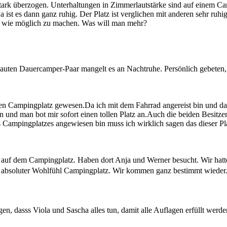
stark überzogen. Unterhaltungen in Zimmerlautstärke sind auf einem C
 ist es dann ganz ruhig. Der Platz ist verglichen mit anderen sehr ruhig
m wie möglich zu machen. Was will man mehr?
lauten Dauercamper-Paar mangelt es an Nachtruhe. Persönlich gebeten, 
len Campingplatz gewesen.Da ich mit dem Fahrrad angereist bin und da
n und man bot mir sofort einen tollen Platz an.Auch die beiden Besit
s Campingplatzes angewiesen bin muss ich wirklich sagen das dieser Pl
auf dem Campingplatz. Haben dort Anja und Werner besucht. Wir hatt
in absoluter Wohlfühl Campingplatz. Wir kommen ganz bestimmt wiede
n, dasss Viola und Sascha alles tun, damit alle Auflagen erfüllt werde