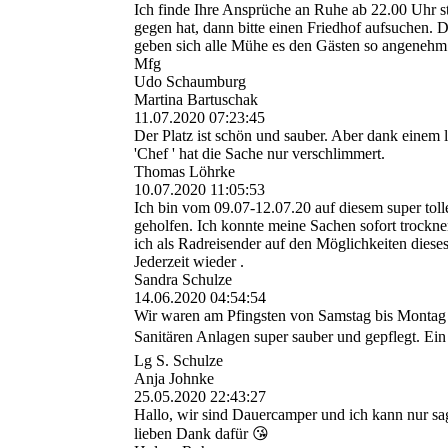
Ich finde Ihre Ansprüche an Ruhe ab 22.00 Uhr 
gegen hat, dann bitte einen Friedhof aufsuchen. Da
geben sich alle Mühe es den Gästen so angeneh
Mfg
Udo Schaumburg
Martina Bartuschak
11.07.2020
07:23:45
Der Platz ist schön und sauber. Aber dank einem 
'Chef ' hat die Sache nur verschlimmert.
Thomas Löhrke
10.07.2020
11:05:53
Ich bin vom 09.07-12.07.20 auf diesem super tol
geholfen. Ich konnte meine Sachen sofort trockne
ich als Radreisender auf den Möglichkeiten diese
Jederzeit wieder .
Sandra Schulze
14.06.2020
04:54:54
Wir waren am Pfingsten von Samstag bis Montag 
Sanitären Anlagen super sauber und gepflegt. E
Lg S. Schulze
Anja Johnke
25.05.2020
22:43:27
Hallo, wir sind Dauercamper und ich kann nur sage
lieben Dank dafür 😘