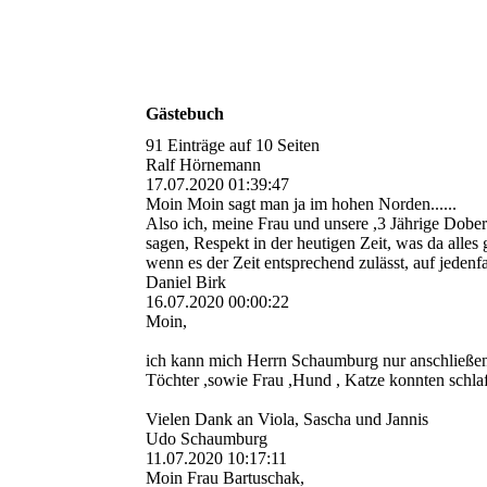
Gästebuch
91 Einträge auf 10 Seiten
Ralf Hörnemann
17.07.2020
01:39:47
Moin Moin sagt man ja im hohen Norden......
Also ich, meine Frau und unsere ,3 Jährige Dob
sagen, Respekt in der heutigen Zeit, was da alles
wenn es der Zeit entsprechend zulässt, auf jedenfa
Daniel Birk
16.07.2020
00:00:22
Moin,
ich kann mich Herrn Schaumburg nur anschließe
Töchter ,sowie Frau ,Hund , Katze konnten schla
Vielen Dank an Viola, Sascha und Jannis
Udo Schaumburg
11.07.2020
10:17:11
Moin Frau Bartuschak,