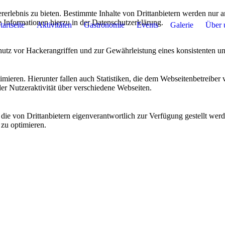
lebnis zu bieten. Bestimmte Inhalte von Drittanbietern werden nur ang
e Informationen hierzu in der Datenschutzerklärung.
tartseite
Aktivitäten
Gastronomie
Events
Galerie
Über 
utz vor Hackerangriffen und zur Gewährleistung eines konsistenten un
ieren. Hierunter fallen auch Statistiken, die dem Webseitenbetreiber v
r Nutzeraktivität über verschiedene Webseiten.
 die von Drittanbietern eigenverantwortlich zur Verfügung gestellt wer
 zu optimieren.